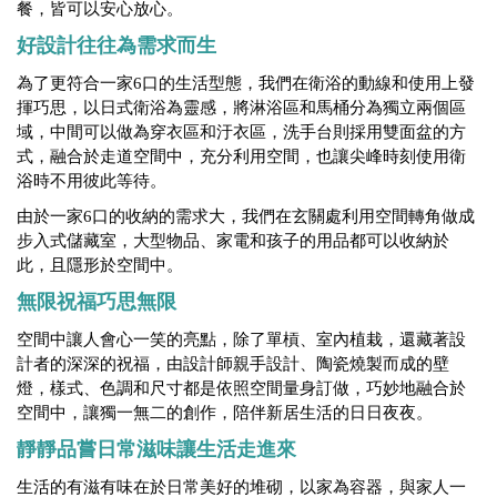
餐，皆可以安心放心。
好設計往往為需求而生
為了更符合一家6口的生活型態，我們在衛浴的動線和使用上發
揮巧思，以日式衛浴為靈感，將淋浴區和馬桶分為獨立兩個區
域，中間可以做為穿衣區和汙衣區，洗手台則採用雙面盆的方
式，融合於走道空間中，充分利用空間，也讓尖峰時刻使用衛
浴時不用彼此等待。
由於一家6口的收納的需求大，我們在玄關處利用空間轉角做成
步入式儲藏室，大型物品、家電和孩子的用品都可以收納於
此，且隱形於空間中。
無限祝福巧思無限
空間中讓人會心一笑的亮點，除了單槓、室內植栽，還藏著設
計者的深深的祝福，由設計師親手設計、陶瓷燒製而成的壁
燈，樣式、色調和尺寸都是依照空間量身訂做，巧妙地融合於
空間中，讓獨一無二的創作，陪伴新居生活的日日夜夜。
靜靜品嘗日常滋味讓生活走進來
生活的有滋有味在於日常美好的堆砌，以家為容器，與家人一