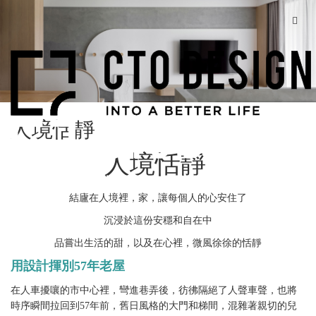
人境恬靜
人境恬靜
結廬在人境裡，家，讓每個人的心安住了
沉浸於這份安穩和自在中
品嘗出生活的甜，以及在心裡，微風徐徐的恬靜
用設計揮別57年老屋
在人車擾嚷的市中心裡，彎進巷弄後，彷彿隔絕了人聲車聲，也將
時序瞬間拉回到57年前，舊日風格的大門和梯間，混雜著親切的兒