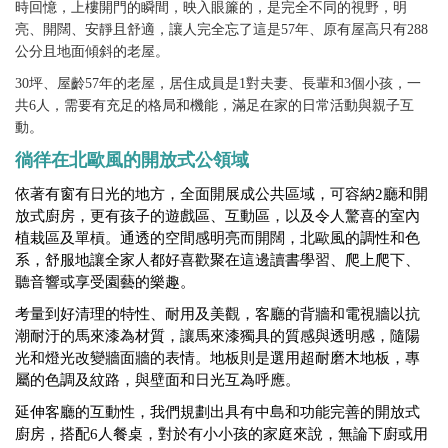
時回憶，上樓開門的瞬間，映入眼簾的，是完全不同的視野，明
亮、開闊、安靜且舒適，讓人完全忘了這是57年、原有屋高只有288
公分且地面傾斜的老屋。
30坪、屋齡57年的老屋，居住成員是1對夫妻、長輩和3個小孩，一
共6人，需要有充足的格局和機能，滿足在家的日常活動與親子互
動。
徜徉在北歐風的開放式公領域
依著有窗有日光的地方，全面開展成公共區域，可容納2廳和開
放式廚房，更有孩子的遊戲區、互動區，以及令人驚喜的室內
植栽區及單槓。通透的空間感明亮而開闊，北歐風的調性和色
系，舒服地讓全家人都好喜歡聚在這邊讀書學習、爬上爬下、
聽音響或享受園藝的樂趣。
考量到好清理的特性、耐用及美觀，客廳的背牆和電視牆以抗
潮耐汙的馬來漆為材質，讓馬來漆獨具的質感與透明感，隨陽
光和燈光改變牆面牆的表情。地板則是選用超耐磨木地板，專
屬的色調及紋路，與壁面和日光互為呼應。
延伸客廳的互動性，我們規劃出具有中島和功能完善的開放式
廚房，搭配6人餐桌，對於有小小孩的家庭來說，無論下廚或用