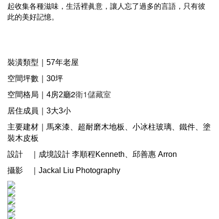
起收集各種滋味，生活裡眞意，讓人忘了過多的言語，只有彼
此的美好記憶。
裝潢類型｜57年老屋
空間坪數｜30坪
廳2
衛1儲藏室
空間格局｜4房2
居住成員｜3大3小
主要建材｜馬來漆、超耐磨木地板、小冰柱玻璃、鐵件、塗
裝木皮板
設計 ｜成境設計 李順程Kenneth、邱善惠 Arron
攝影 ｜Jackal Liu Photography