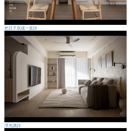
把日子寫成一首詩
浮光譜詩